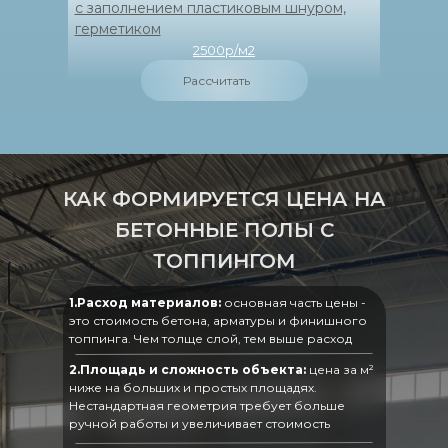
с заполнением пластиковым шнуром,
герметиком
2500р/м2
Рассчитать
КАК ФОРМИРУЕТСЯ ЦЕНА НА
БЕТОННЫЕ ПОЛЫ С
ТОППИНГОМ
1.Расход материалов:
основная часть цены -
это стоимость бетона, арматуры и финишного
топпинга. Чем толще слой, тем выше расход
2.Площадь и сложность объекта:
цена за м²
ниже на больших и простых площадях.
Нестандартная геометрия требует больше
ручной работы и увеличивает стоимость