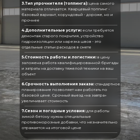
3.Тип упрочнителя (топпинга):
цена самого
материала отличается. Кварцевый топпинг -
базовый вариант, корундовый - дороже, но и
прочнее
4.Дополнительные услуги:
если требуется
демонтаж старого покрытия, устройство
гидроизоляции или нарезка швов - это
отдельные статьи расходов в смете
5.Стоимость работы и логистики:
в цену
заложена работа квалифицированной бригады
и затраты на доставку тяжелой техники на ваш
объект
6.Срочность выполнения заказа:
стандартное
планирование позволяет нам работать по
базовой цене. Срочный выезд «на завтра»
увеличивает стоимость
7.Сезон и погодные условия:
для работы
зимой бетону нужны специальные
противоморозные добавки, что незначительно
отражается на итоговой цене