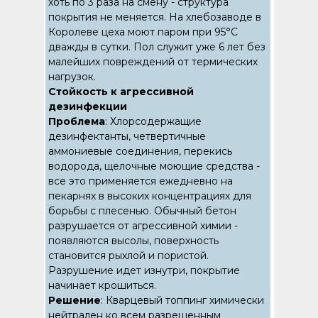
хоть по 3 раза на смену - структура
покрытия не меняется. На хлебозаводе в
Королеве цеха моют паром при 95°C
дважды в сутки. Пол служит уже 6 лет без
малейших повреждений от термических
нагрузок.
Стойкость к агрессивной
дезинфекции
Проблема
: Хлорсодержащие
дезинфектанты, четвертичные
аммониевые соединения, перекись
водорода, щелочные моющие средства -
все это применяется ежедневно на
пекарнях в высоких концентрациях для
борьбы с плесенью. Обычный бетон
разрушается от агрессивной химии -
появляются высолы, поверхность
становится рыхлой и пористой.
Разрушение идет изнутри, покрытие
начинает крошиться.
Решение
: Кварцевый топпинг химически
нейтрален ко всем разрешенным