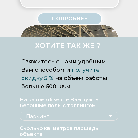
ПОДРОБНЕЕ
ХОТИТЕ ТАК ЖЕ ?
Свяжитесь с нами удобным
Вам способом и
получите
скидку 5 %
на объем работы
больше 500 кв.м
На каком объекте Вам нужны
бетонные полы с топпингом
Объект:
Бетонные полы в складском
комплексе
Сколько кв. метров площадь
Локация:
п. Гжель
объекта